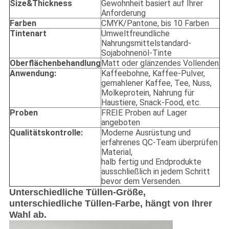
Size&Thickness
Gewohnheit basiert auf Ihrer
Anforderung
Farben
CMYK/Pantone, bis 10 Farben
Tintenart
Umweltfreundliche
Nahrungsmittelstandard-
Sojabohnenöl-Tinte
Oberflächenbehandlung
Matt oder glänzendes Vollenden
Anwendung:
Kaffeebohne, Kaffee-Pulver,
gemahlener Kaffee, Tee, Nuss,
Molkeprotein, Nahrung für
Haustiere, Snack-Food, etc.
Proben
FREIE Proben auf Lager
angeboten
Qualitätskontrolle:
Moderne Ausrüstung und
erfahrenes QC-Team überprüfen
Material,
halb fertig und Endprodukte
ausschließlich in jedem Schritt
bevor dem Versenden.
Unterschiedliche Tüllen-Größe,
unterschiedliche Tüllen-Farbe, hängt von Ihrer
Wahl ab.