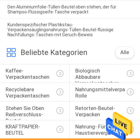
Den Aluminiumfolie-Tüllen-Beutel oben stehen, der für
Shampoo-Flüssigseife-Tasche verpackt
Kundenspezifischer Plastikstau-
Verpackensäuglingsnahrungs-Tüllen-Beutel-flüssige
Nachfüllungs-Taschen mit Geruch-Beweis
Beliebte Kategorien
Alle
Kaffee-
Biologisch 
Verpackentaschen
Abbaubare 
Verpackentaschen
Recyclebare 
Nahrungsmittelverpackungs
Verpackentaschen
Rolle
Stehen Sie Oben 
Retorten-Beutel-
Reißverschluss-
Verpacken
Beutel
KRAFTPAPIER-
Nahrung- Für 
BEUTEL
Haustiereverpackentasche