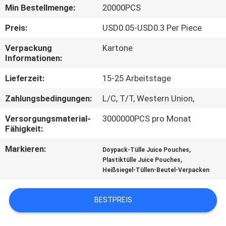
Min Bestellmenge:
20000PCS
TRETEN
Preis:
USD0.05-USD0.3 Per Piece
SIE
Verpackung
Kartone
MIT
Informationen:
UNS
Lieferzeit:
15-25 Arbeitstage
IN
Zahlungsbedingungen:
L/C, T/T, Western Union,
VERBINDUNG
Versorgungsmaterial-
3000000PCS pro Monat
Fähigkeit:
FORDERN
Markieren:
,
Doypack-Tülle Juice Pouches
SIE
,
Plastiktülle Juice Pouches
Heißsiegel-Tüllen-Beutel-Verpacken
EIN
ZITAT
BESTPREIS
SITEMAP