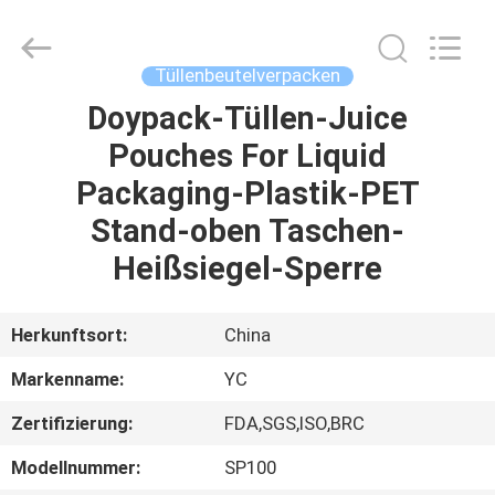
Yucai
Color
Printing
Co.,
Ltd..
Tüllenbeutelverpacken
All
Rights
Reserved.
Doypack-Tüllen-Juice
HAUS
Pouches For Liquid
PRODUKTE
Packaging-Plastik-PET
Stand-oben Taschen-
ÜBER
Heißsiegel-Sperre
UNS
Herkunftsort:
China
FABRIK-
Markenname:
YC
AUSFLUG
Zertifizierung:
FDA,SGS,ISO,BRC
QUALITÄTSKONTROLLE
Modellnummer:
SP100