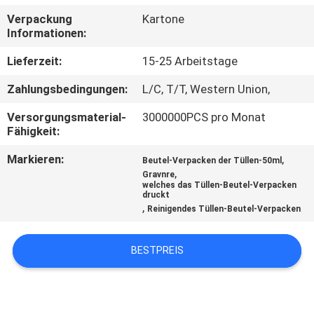
Verpackung
Kartone
TRETEN
Informationen:
SIE
Lieferzeit:
15-25 Arbeitstage
MIT
Zahlungsbedingungen:
L/C, T/T, Western Union,
UNS
Versorgungsmaterial-
3000000PCS pro Monat
IN
Fähigkeit:
VERBINDUNG
Markieren:
,
Beutel-Verpacken der Tüllen-50ml
,
Gravnre
welches das Tüllen-Beutel-Verpacken
FORDERN
druckt
,
Reinigendes Tüllen-Beutel-Verpacken
SIE
EIN
BESTPREIS
ZITAT
SITEMAP