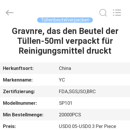
Yucai
Color
Printing
Co.,
Ltd..
Tüllenbeutelverpacken
All
Rights
Reserved.
Gravnre, das den Beutel der
HAUS
Tüllen-50ml verpackt für
PRODUKTE
Reinigungsmittel druckt
ÜBER
Herkunftsort:
China
UNS
Markenname:
YC
Zertifizierung:
FDA,SGS,ISO,BRC
FABRIK-
Modellnummer:
SP101
AUSFLUG
Min Bestellmenge:
20000PCS
QUALITÄTSKONTROLLE
Preis:
USD0.05-USD0.3 Per Piece