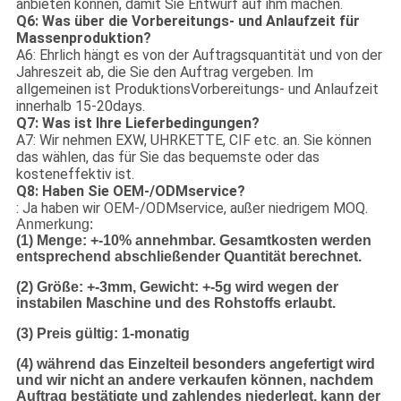
anbieten können, damit Sie Entwurf auf ihm machen.
Q6: Was über die Vorbereitungs- und Anlaufzeit für
Massenproduktion?
A6: Ehrlich hängt es von der Auftragsquantität und von der
Jahreszeit ab, die Sie den Auftrag vergeben. Im
allgemeinen ist ProduktionsVorbereitungs- und Anlaufzeit
innerhalb 15-20days.
Q7: Was ist Ihre Lieferbedingungen?
A7: Wir nehmen EXW, UHRKETTE, CIF etc. an. Sie können
das wählen, das für Sie das bequemste oder das
kosteneffektiv ist.
Q8: Haben Sie OEM-/ODMservice?
: Ja haben wir OEM-/ODMservice, außer niedrigem MOQ.
Anmerkung:
(1) Menge: +-10% annehmbar. Gesamtkosten werden
entsprechend abschließender Quantität berechnet.
(2) Größe: +-3mm, Gewicht: +-5g wird wegen der
instabilen Maschine und des Rohstoffs erlaubt.
(3) Preis gültig: 1-monatig
(4) während das Einzelteil besonders angefertigt wird
und wir nicht an andere verkaufen können, nachdem
Auftrag bestätigte und zahlendes niederlegt, kann der