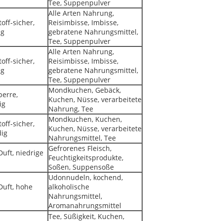
Tee, Suppenpulver
Alle Arten Nahrung,
off-sicher,
Reisimbisse, Imbisse,
ig
gebratene Nahrungsmittel,
Tee, Suppenpulver
Alle Arten Nahrung,
off-sicher,
Reisimbisse, Imbisse,
ig
gebratene Nahrungsmittel,
Tee, Suppenpulver
Mondkuchen, Gebäck,
perre,
Kuchen, Nüsse, verarbeitete
ig
Nahrung, Tee
Mondkuchen, Kuchen,
off-sicher,
Kuchen, Nüsse, verarbeitete
dig
Nahrungsmittel, Tee
Gefrorenes Fleisch,
Duft, niedrige
Feuchtigkeitsprodukte,
Soßen, Suppensoße
Udonnudeln, kochend,
 Duft, hohe
alkoholische
Nahrungsmittel,
Aromanahrungsmittel
Tee, Süßigkeit, Kuchen,