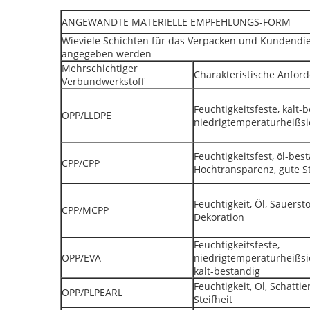
ANGEWANDTE MATERIELLE EMPFEHLUNGS-FORM
Wieviele Schichten für das Verpacken und Kundendie
angegeben werden
Mehrschichtiger
Charakteristische Anfor
Verbundwerkstoff
Feuchtigkeitsfeste, kalt-
OPP/LLDPE
niedrigtemperaturheißsie
Feuchtigkeitsfest, öl-bes
CPP/CPP
Hochtransparenz, gute St
Feuchtigkeit, Öl, Sauerstof
CPP/MCPP
Dekoration
Feuchtigkeitsfeste,
OPP/EVA
niedrigtemperaturheißsie
kalt-beständig
Feuchtigkeit, Öl, Schatti
OPP/PLPEARL
Steifheit