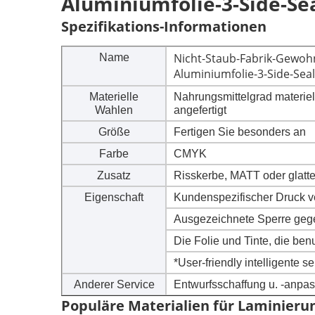
Aluminiumfolie-3-Side-Se
Spezifikations-Informationen
Nicht-Staub-Fabrik-Gewoh
Name
Aluminiumfolie-3-Side-Seal
Materielle
Nahrungsmittelgrad mater
Wahlen
angefertigt
Größe
Fertigen Sie besonders an
Farbe
CMYK
Zusatz
Risskerbe, MATT oder glatt
Eigenschaft
Kundenspezifischer Druck ve
Ausgezeichnete Sperre gege
Die Folie und Tinte, die benu
*User-friendly intelligente 
Anderer Service
Entwurfsschaffung u. -anpa
Populäre Materialien für Laminieru