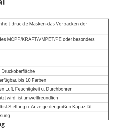
al
nheit druckte Masken-das Verpacken der
ielles MOPP/KRAFT/VMPET/PE oder besonders
e Druckoberfläche
rfügbar, bis 10 Farben
n Luft, Feuchtigkeit u. Durchbohren
tzt wird, ist umweltfreundlich
selbst-Stellung u. Anzeige der großen Kapazität
ssung
ng