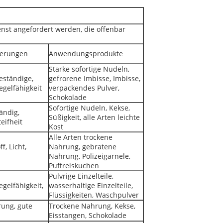
nst angefordert werden, die offenbar
derungen
Anwendungsprodukte
Starke sofortige Nudeln,
beständige,
gefrorene Imbisse, Imbisse,
gelfähigkeit
verpackendes Pulver,
Schokolade
Sofortige Nudeln, Kekse,
tändig,
Süßigkeit, alle Arten leichte
eifheit
Kost
Alle Arten trockene
f, Licht,
Nahrung, gebratene
Nahrung, Polizeigarnele,
Puffreiskuchen
Pulvrige Einzelteile,
gelfähigkeit,
wasserhaltige Einzelteile,
Flüssigkeiten, Waschpulver
erung, gute
Trockene Nahrung, Kekse,
Eisstangen, Schokolade