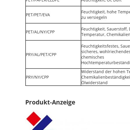
Feuchtigkeit, hohe Tempe
PET/PET/EVA
zu versiegeln
Feuchtigkeit, Sauerstoff,
PET/AL/NY/CPP
Temperatur, Chemikalien
Feuchtigkeitsfestes, Saue
sicheres, wohlriechendes
PRY/AL/PET/CPP
chemisches
Hochtemperaturbeständ
Widerstand der hohen T
PRY/NY/CPP
Chemikalienbeständigkei
Ölwiderstand
Produkt-Anzeige