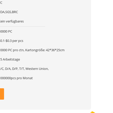
YC
FDA,SGS,BRC
Kein verfügbares
50000 PC
0.1-$0.3 per pcs
10000 PC pro ctn, Kartongröße: 42*36*25cm
15 Arbeitstage
/C, D/A, D/P, T/T, Western Union,
1000000pcs pro Monat