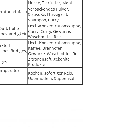
Nüsse, Tierfutter, Mehl
Verpackendes Pulver,
ratur, einfach
Sojasoße, Flüssigkeit,
Shampoo, Curry
Hoch-Konzentrationssuppe,
 Duft, hohe
Curry, Curry, Gewürze,
beständigkeit
Waschmittel, Reis
Hoch-Konzentrationssuppe,
rstoff-
Kaffee, Brennofen,
, beständiges,
Gewürze, Waschmittel, Reis,
Zitronensaft, gekohlte
iges
Produkte
emperatur,
Kochen, sofortiger Reis,
t,
Udonnudeln, Suppensaft