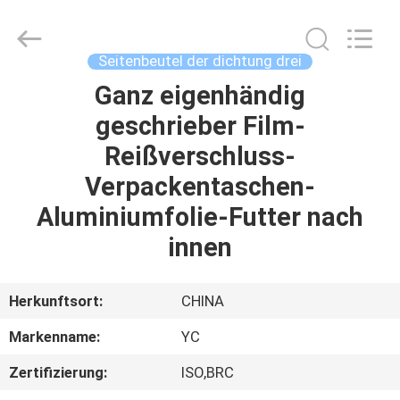
Yucai
Color
Printing
Co.,
Ltd..
Seitenbeutel der dichtung drei
All
Rights
Reserved.
Ganz eigenhändig
HAUS
geschrieber Film-
PRODUKTE
Reißverschluss-
Verpackentaschen-
ÜBER
Aluminiumfolie-Futter nach
UNS
innen
FABRIK-
Herkunftsort:
CHINA
AUSFLUG
Markenname:
YC
Zertifizierung:
ISO,BRC
QUALITÄTSKONTROLLE