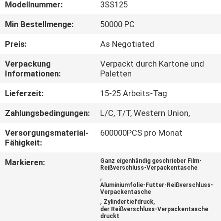
Modellnummer:
3SS125
TRETEN
Min Bestellmenge:
50000 PC
SIE
Preis:
As Negotiated
MIT
Verpackung
Verpackt durch Kartone und
UNS
Informationen:
Paletten
IN
Lieferzeit:
15-25 Arbeits-Tag
VERBINDUNG
Zahlungsbedingungen:
L/C, T/T, Western Union,
Versorgungsmaterial-
600000PCS pro Monat
FORDERN
Fähigkeit:
SIE
Markieren:
Ganz eigenhändig geschrieber Film-
EIN
Reißverschluss-Verpackentasche
,
ZITAT
Aluminiumfolie-Futter-Reißverschluss-
Verpackentasche
,
,
Zylindertiefdruck
der Reißverschluss-Verpackentasche
SITEMAP
druckt