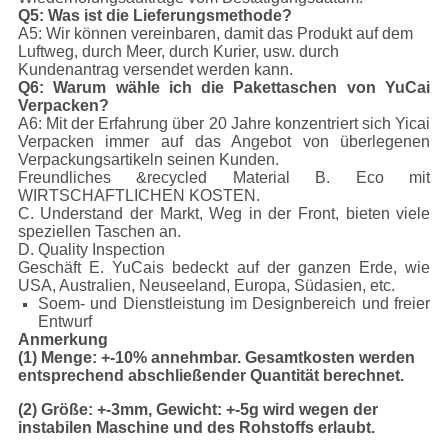
Q5: Was ist die Lieferungsmethode?
A5: Wir können vereinbaren, damit das Produkt auf dem
Luftweg, durch Meer, durch Kurier, usw. durch
Kundenantrag versendet werden kann.
Q6: Warum wähle ich die Pakettaschen von YuCai
Verpacken?
A6: Mit der Erfahrung über 20 Jahre konzentriert sich Yicai
Verpacken immer auf das Angebot von überlegenen
Verpackungsartikeln seinen Kunden.
Freundliches &recycled Material B. Eco mit
WIRTSCHAFTLICHEN KOSTEN.
C. Understand der Markt, Weg in der Front, bieten viele
speziellen Taschen an.
D. Quality Inspection
Geschäft E. YuCais bedeckt auf der ganzen Erde, wie
USA, Australien, Neuseeland, Europa, Südasien, etc.
Soem- und Dienstleistung im Designbereich und freier
Entwurf
Anmerkung
(1) Menge: +-10% annehmbar. Gesamtkosten werden
entsprechend abschließender Quantität berechnet.
(2) Größe: +-3mm, Gewicht: +-5g wird wegen der
instabilen Maschine und des Rohstoffs erlaubt.