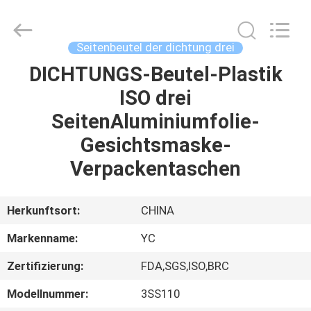
Yucai
Color
Printing
Co.,
Ltd..
Seitenbeutel der dichtung drei
All
Rights
Reserved.
DICHTUNGS-Beutel-Plastik
HAUS
ISO drei
PRODUKTE
SeitenAluminiumfolie-
Gesichtsmaske-
ÜBER
Verpackentaschen
UNS
Herkunftsort:
CHINA
FABRIK-
Markenname:
YC
AUSFLUG
Zertifizierung:
FDA,SGS,ISO,BRC
QUALITÄTSKONTROLLE
Modellnummer:
3SS110