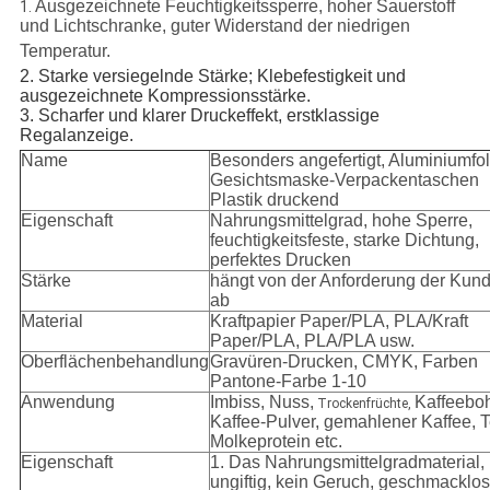
Ausgezeichnete Feuchtigkeitssperre, hoher Sauerstoff
1.
und Lichtschranke, guter Widerstand der niedrigen
Temperatur.
2. Starke versiegelnde Stärke; Klebefestigkeit und
ausgezeichnete Kompressionsstärke.
3. Scharfer und klarer Druckeffekt, erstklassige
Regalanzeige.
Name
Besonders angefertigt, Aluminiumfol
Gesichtsmaske-Verpackentaschen
Plastik druckend
Eigenschaft
Nahrungsmittelgrad, hohe Sperre,
feuchtigkeitsfeste, starke Dichtung,
perfektes Drucken
Stärke
hängt von der Anforderung der Kun
ab
Material
Kraftpapier Paper/PLA, PLA/Kraft
Paper/PLA, PLA/PLA usw.
Oberflächenbehandlung
Gravüren-Drucken, CMYK, Farben
Pantone-Farbe 1-10
Anwendung
Imbiss, Nuss,
Kaffeebo
Trockenfrüchte,
Kaffee-Pulver, gemahlener Kaffee, T
Molkeprotein etc.
Eigenschaft
1.
Das Nahrungsmittelgradmaterial,
ungiftig, kein Geruch, geschmacklos