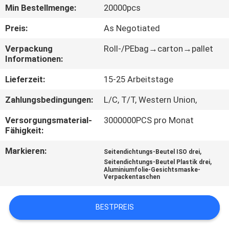
Min Bestellmenge:
20000pcs
TRETEN
Preis:
As Negotiated
SIE
Verpackung
Roll-/PEbag→carton→pallet
MIT
Informationen:
UNS
Lieferzeit:
15-25 Arbeitstage
IN
Zahlungsbedingungen:
L/C, T/T, Western Union,
VERBINDUNG
Versorgungsmaterial-
3000000PCS pro Monat
Fähigkeit:
FORDERN
Markieren:
,
Seitendichtungs-Beutel ISO drei
SIE
,
Seitendichtungs-Beutel Plastik drei
Aluminiumfolie-Gesichtsmaske-
EIN
Verpackentaschen
ZITAT
BESTPREIS
SITEMAP