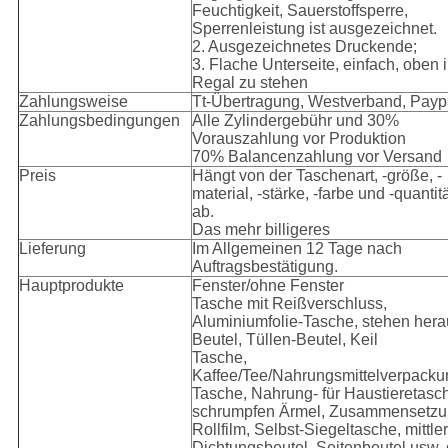
Feuchtigkeit, Sauerstoffsperre,
Sperrenleistung ist ausgezeichnet.
2.
Ausgezeichnetes Druckende;
3. Flache Unterseite, einfach, oben 
Regal zu stehen
Zahlungsweise
Tt-Übertragung, Westverband, Payp
Zahlungsbedingungen
Alle Zylindergebühr und 30%
Vorauszahlung vor Produktion
70% Balancenzahlung vor Versand
Preis
Hängt von der Taschenart, -größe, -
material, -stärke, -farbe und -quantit
ab.
Das mehr billigeres
Lieferung
Im Allgemeinen 12 Tage nach
Auftragsbestätigung.
Hauptprodukte
Fenster/ohne Fenster
Tasche mit Reißverschluss,
Aluminiumfolie-Tasche, stehen hera
Beutel, Tüllen-Beutel, Keil
Tasche,
Kaffee/Tee/Nahrungsmittelverpacku
Tasche, Nahrung- für Haustieretasc
schrumpfen Ärmel, Zusammensetz
Rollfilm, Selbst-Siegeltasche, mittle
Dichtungsbeutel, Seitenbeutel usw. 