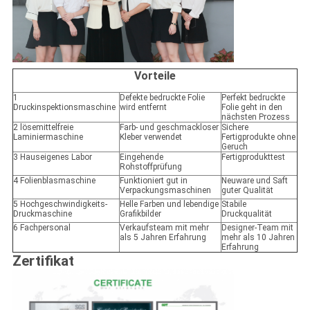
Vorteile
1
Defekte bedruckte Folie
Perfekt bedruckte
Druckinspektionsmaschine
wird entfernt
Folie geht in den
nächsten Prozess
2 lösemittelfreie
Farb- und geschmackloser
Sichere
Laminiermaschine
Kleber verwendet
Fertigprodukte ohne
Geruch
3 Hauseigenes Labor
Eingehende
Fertigprodukttest
Rohstoffprüfung
4 Folienblasmaschine
Funktioniert gut in
Neuware und Saft
Verpackungsmaschinen
guter Qualität
5 Hochgeschwindigkeits-
Helle Farben und lebendige
Stabile
Druckmaschine
Grafikbilder
Druckqualität
6 Fachpersonal
Verkaufsteam mit mehr
Designer-Team mit
als 5 Jahren Erfahrung
mehr als 10 Jahren
Erfahrung
Zertifikat