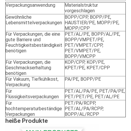
Verpackungsanwendung
Materialstruktur
vorgeschlagen
Gewöhnliche
BOPP/CPP, BOPP/PE,
Lebensmittelverpackungen
HAUSTIER/PE, MOPP/PE,
MOPP/CPP
Für Verpackungen, die eine
PET/AL/PE, BOPP/AL/PE,
gute Barriere und
BOPP/VMPET/PE,
Feuchtigkeitsbeständigkeit
PET/VMPET/CPP,
benötigen
PET/VMPET/PE,
BOPP/VMCPP
Für Verpackungen, die
KOP/CPP, KOP/PE,
Geschmackserhaltung
KPET/PE, KPET/CPP
benötigen
Für Vakuum, Tiefkühlkost,
PA/PE, BOPP/PE
Verpackung
Für
PET/AL/PA/PE, PET/PA/PE,
Flüssigkeitsverpackungen
PET/PET/PE, PET/AL/PE
Für
PET/PA/RCPP,
hochtemperaturbeständige
PET/AL/PA/RCPP,
Verpackungen
BOPP/AL/RCPP
heiße Produkte