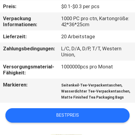
Preis:
$0.1-$0.3 per pcs
TRETEN
Verpackung
1000 PC pro ctn, Kartongröße:
SIE
Informationen:
42*36*25cm
MIT
Lieferzeit:
20 Arbeitstage
UNS
Zahlungsbedingungen:
L/C, D/A, D/P, T/T, Western
IN
Union,
VERBINDUNG
Versorgungsmaterial-
1000000pcs pro Monat
Fähigkeit:
FORDERN
Markieren:
,
Seitenkeil-Tee-Verpackentaschen
,
Wasserdichter Tee-Verpackentaschen
SIE
Matte Finished Tea Packaging Bags
EIN
ZITAT
BESTPREIS
SITEMAP