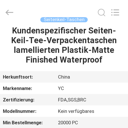
Yucai
Color
Printing
Co.,
Ltd..
Seitenkeil-Taschen
All
Rights
Reserved.
Kundenspezifischer Seiten-
HAUS
Keil-Tee-Verpackentaschen
PRODUKTE
lamellierten Plastik-Matte
Finished Waterproof
ÜBER
UNS
Herkunftsort:
China
Markenname:
YC
FABRIK-
Zertifizierung:
FDA,SGS,BRC
AUSFLUG
Modellnummer:
Kein verfügbares
QUALITÄTSKONTROLLE
Min Bestellmenge:
20000 PC