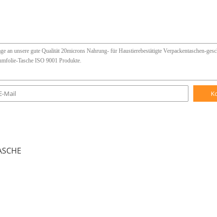
bequem für Lieferung.
 Antrag ähnlich sind, für die Prüfung, Sie zur Verfügung geste
gen die Beispielgebühr auf.
?
, sind wir bereit, Ihnen irgendeinen Berufsvorschlag zu geben!
vergewissern?
urf, während Sie uns die Datei des Entwurfs, pls gebend uns 
benötigen Sie normalerweise 3-5 Tage. für Ihre eigenen Tasche