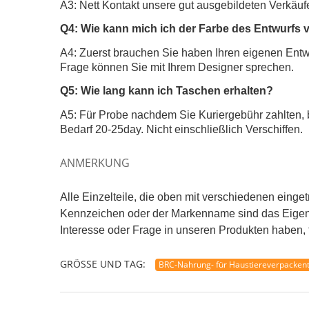
FAQ
Q1: Welchen Vorteilen tun YC Verpacken hab
A1: Unter Verwendung solventfreies lamination
Custom design abfahrend von 10.000 PCS.
Kurze Vorbereitungs- und Anlaufzeit: 2 Wochen 
GMP und staubfreie Werkstatt.