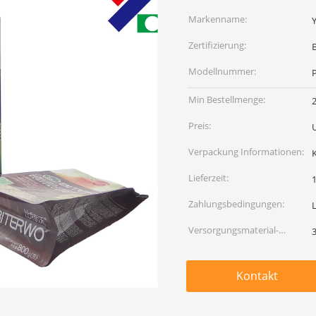
Markenname:
Zertifizierung:
Modellnummer:
Min Bestellmenge:
Preis:
Verpackung Informationen:
Lieferzeit:
1
Zahlungsbedingungen:
L
Versorgungsmaterial-
Fähigkeit:
Kontakt