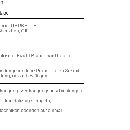
en
stage
zhou, UHRKETTE
henzhen, CIF,
nlose u. Fracht Probe - wird herein
Kundengebundene Probe - treten Sie mit
dung, um zu bestätigen.
drängung, Verdrängungsbeschichtungen,
r, Demetalizing stempeln,
entechniken beenden auf einmal