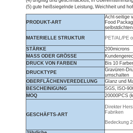
(4) ungiftig und geschmacklos, in Übereinstimmu
(5) gute heißsiegelnde Leistung, Weichheit und h
Acht-seitige
PRODUKT-ART
Food Packagi
selbstdichte
MATERIELLE STRUKTUR
PET/AL/PE 
STÄRKE
200microns
MASS ODER GRÖSSE
Kundengerech
DRUCK VON FARBEN
Bis 10 Farbe
Gravüren-Dru
DRUCKTYPE
umschalten
OBERFLÄCHENVEREDELUNG
Glanz und Ma
BESCHEINIGUNG
SGS, ISO-90
MOQ
20000PCS (kl
Direkter Hers
Fabriken
GESCHÄFTS-ART
Bedeckung 2
Jährliche