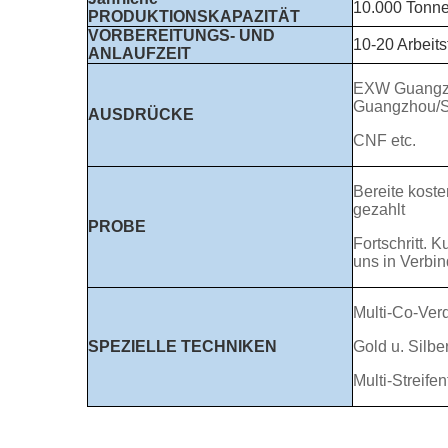
10.000 Tonn
PRODUKTIONSKAPAZITÄT
VORBEREITUNGS- UND
10-20 Arbeit
ANLAUFZEIT
EXW Guang
Guangzhou/S
AUSDRÜCKE
CNF etc.
Bereite koste
gezahlt
PROBE
Fortschritt. 
uns in Verbin
Multi-Co-Ver
SPEZIELLE TECHNIKEN
Gold u. Silbe
Multi-Streif