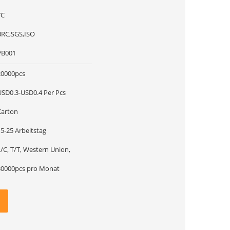
YC
BRC,SGS,ISO
PB001
20000pcs
USD0.3-USD0.4 Per Pcs
Karton
5-25 Arbeitstag
/C, T/T, Western Union,
30000pcs pro Monat