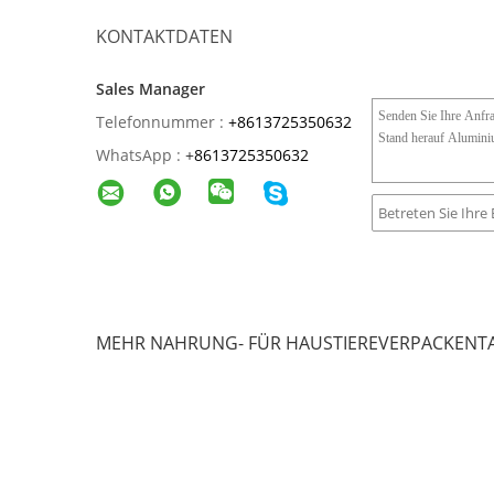
Fertigung mit der Erfahrung 20 Jahre.
Nahe zu Guangzhou-Hafen, Shenzhen-Hafen so 
Q2: Wie kann ich Proben von Ihnen erhalten?
A2: Wirklich können einige FREIE Proben, die Ihrem
Sie eine Probe machen möchten, laden wir auch ge
Q3: Wie kann ich das passendste Paket wählen
A3: Nett Kontakt unsere gut ausgebildeten Verkäufe
Q4: Wie kann mich ich der Farbe des Entwurfs 
A4: Zuerst brauchen Sie haben Ihren eigenen Entw
Frage können Sie mit Ihrem Designer sprechen.
Q5: Wie lang kann ich Taschen erhalten?
A5: Für Probe nachdem Sie Kuriergebühr zahlten, 
Bedarf 20-25day. Nicht einschließlich Verschiffen.
ANMERKUNG