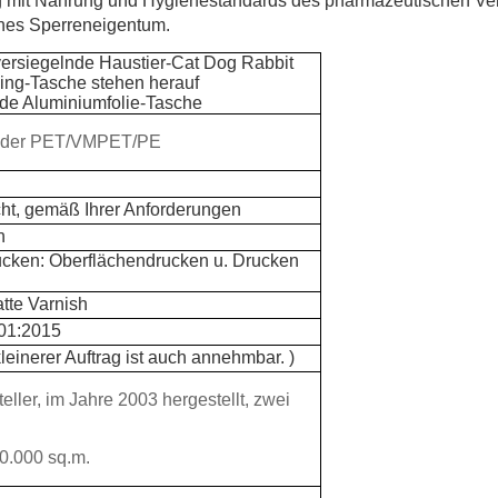
ng mit Nahrung und Hygienestandards des pharmazeutischen Ve
ohes Sperreneigentum.
 versiegelnde Haustier-Cat Dog Rabbit
ng-Tasche stehen herauf
nde Aluminiumfolie-Tasche
oder PET/VMPET/PE
t, gemäß Ihrer Anforderungen
n
cken: Oberflächendrucken u. Drucken
tte Varnish
01:2015
einerer Auftrag ist auch annehmbar. )
teller, im Jahre 2003 hergestellt, zwei
0.000 sq.m.