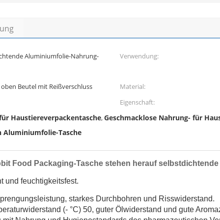
bung
ichtende Aluminiumfolie-Nahrung-
Verwendung:
 oben Beutel mit Reißverschluss
Material:
Eigenschaft:
für Haustiereverpackentasche
Geschmacklose Nahrung- für Haus
,
n Aluminiumfolie-Tasche
bbit Food Packaging-Tasche stehen herauf selbstdichtende
 und feuchtigkeitsfest.
Sprengungsleistung, starkes Durchbohren und Risswiderstand.
eraturwiderstand (- °C) 50, guter Ölwiderstand und gute Aroma