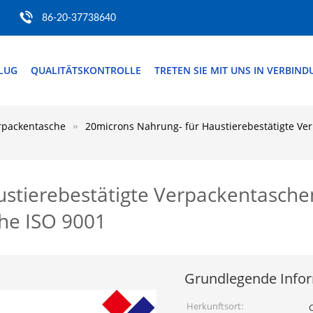
86-20-37738640
FLUG
QUALITÄTSKONTROLLE
TRETEN SIE MIT UNS IN VERBIN
rpackentasche
20microns Nahrung- für Haustierebestätigte Ve
ustierebestätigte Verpackentasch
he ISO 9001
Grundlegende Info
Herkunftsort: