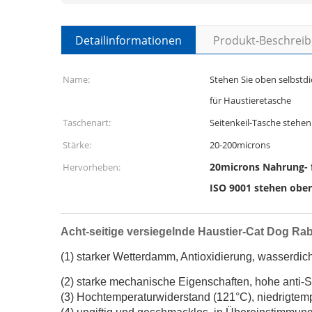
Detailinformationen
Produkt-Beschrei
Name:
Stehen Sie oben selbstd
für Haustieretasche
Taschenart:
Seitenkeil-Tasche stehen
Stärke:
20-200microns
20microns Nahrung- 
Hervorheben:
ISO 9001 stehen obe
Acht-seitige versiegelnde Haustier-Cat Dog Ra
(1) starker Wetterdamm, Antioxidierung, wasserdicht
(2) starke mechanische Eigenschaften, hohe anti-
(3) Hochtemperaturwiderstand (121°C), niedrigtemp