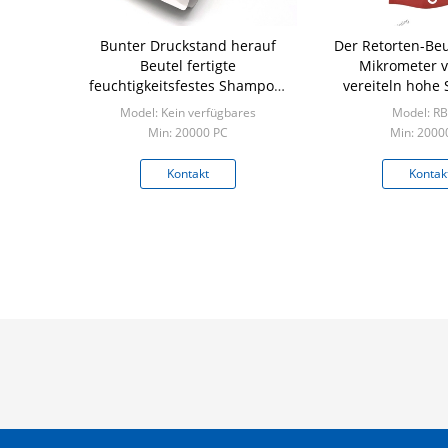
Bunter Druckstand herauf
Der Retorten-Beu
Beutel fertigte
Mikrometer v
feuchtigkeitsfestes Shampoo-
vereiteln hohe 
Verpackentaschen besonders
Grad Wider
Model: Kein verfügbares
Model: R
an
Min: 20000 PC
Min: 2000
Kontakt
Kontak