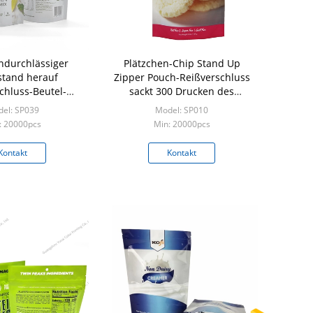
durchlässiger
Plätzchen-Chip Stand Up
kstand herauf
Zipper Pouch-Reißverschluss
chluss-Beutel-
sackt 300 Drucken des
niumfolie-
Mikrometer-CMYK ein
el: SP039
Model: SP010
mitteltaschen
: 20000pcs
Min: 20000pcs
Kontakt
Kontakt