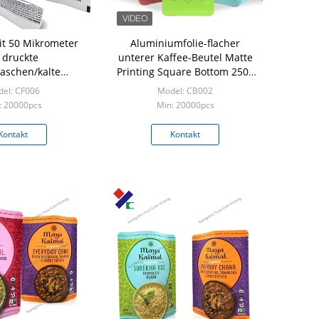
t 50 Mikrometer
Aluminiumfolie-flacher
 druckte
unterer Kaffee-Beutel Matte
taschen/kalte
Printing Square Bottom 250g
chtungs-
500g 200 Mikrometer
el: CF006
Model: CB002
packungsfolie mit
: 20000pcs
Min: 20000pcs
Kleber
Kontakt
Kontakt