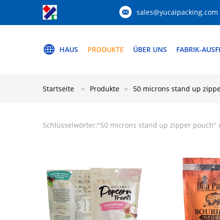
sales@yucaipacking.com
HAUS
PRODUKTE
ÜBER UNS
FABRIK-AUS
Startseite
Produkte
50 microns stand up zipp
Schlüsselwörter:"
50 microns stand up zipper pouch
"