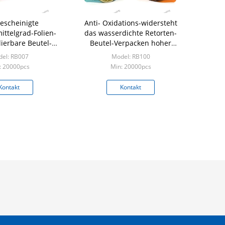
escheinigte
Anti- Oxidations-widersteht
ttelgrad-Folien-
das wasserdichte Retorten-
lierbare Beutel-
Beutel-Verpacken hoher
rpacken
Temperatur
el: RB007
Model: RB100
: 20000pcs
Min: 20000pcs
Kontakt
Kontakt