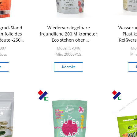
grad-Stand
Wiederversiegelbare
Wasserun
mfolie des
freundliche 200 Mikrometer
Plasti
Beutel-250g
Eco stehen oben
Reißvers
 das Kaffee-
Reißverschluss-Beutel
Alumi
P007
Model: SP046
Mod
ken
Nahrungs
0pcs
Min: 20000PCS
Min
t
Kontakt