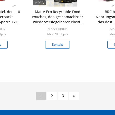
tel, der 110
Matte Eco Recyclable Food
BRC b
erpackt,
Pouches, den geschmackloser
Nahrungsmi
Sperre 121
wiederversiegelbarer Plastik
das destil
stand-
sackt steht oben, 150 mic ein
Ve
B007
Model: RB006
Mod
0pcs
Min: 20000pcs
Min
t
Kontakt
1
2
3
»