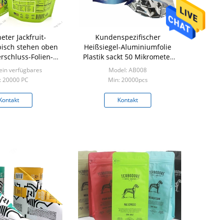
eter Jackfruit-
Kundenspezifischer
bisch stehen oben
Heißsiegel-Aluminiumfolie
rschluss-Folien-
Plastik sackt 50 Mikrometer
Verpacken der
mit Riss-Kerbe ein
ein verfügbares
Model: AB008
mittel 100g
: 20000 PC
Min: 20000pcs
Kontakt
Kontakt