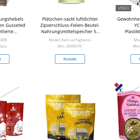
tungshebels
Plätzchen-sackt luftdichter
Gewohnhei
en Gusseted
Zipverschluss-Folien-Beutel-
YC
llierte
Nahrungsmittelspeicher 50
Plastik
piertüten
100 150 Gramm ein
Di
B008
Model: Kein verfügbares
Mod
ons
Plastikver
0pcs
Min: 20000 PC
Min
t
Kontakt