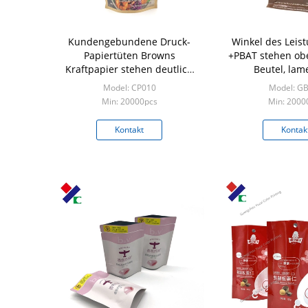
Kundengebundene Druck-
Winkel des Leis
Papiertüten Browns
+PBAT stehen ob
Kraftpapier stehen deutlich
Beutel, lame
oben die Beutel 50
Kraftpapier-Pa
Model: CP010
Model: G
Mikrometer biologisch
200micr
Min: 20000pcs
Min: 2000
abbaubar
Kontakt
Kontak