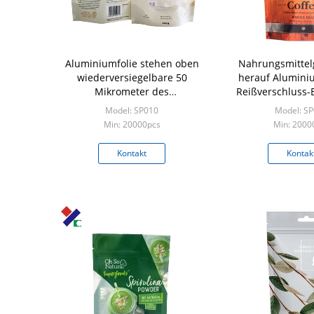
Aluminiumfolie stehen oben
Nahrungsmittel
wiederversiegelbare 50
herauf Aluminiu
Mikrometer des
Reißverschluss-
Reißverschluss-Beutels-
50 Mikrometer für
Model: SP010
Model: S
Heißsiegels für Imbiss-
Verpac
Min: 20000pcs
Min: 2000
Popcorn
Kontakt
Kontak