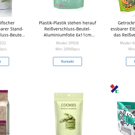
fischer
Plastik-Plastik stehen herauf
Getrockn
arer Stand-
Reißverschluss-Beutel-
essbarer Ei
luss-Beutel
Aluminiumfolie 6x11cm
das Reißve
mbiss-Geruch
8x11cm 100 Mikrometer
Beutel-
P032
Model: SP026
Model: K
k-Taschen
Lebens
0pcs
Min: 20000pcs
Min
t
Kontakt