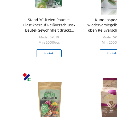
Stand YC-freien Raumes
Kundenspezi
Plastikherauf Reißverschluss-
wiederversiegelb
Beutel-Gewohnheit druckte
oben Reißversch
CPST für Imbiss-Nüsse
für Süßigkeits-I
Model: SP019
Model: S
prüfen Plasti
Min: 20000pcs
Min: 2000
Kontakt
Kontak