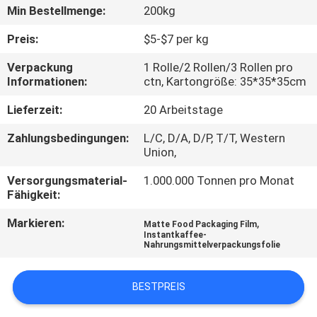
Min Bestellmenge:
200kg
TRETEN
Preis:
$5-$7 per kg
SIE
Verpackung
1 Rolle/2 Rollen/3 Rollen pro
MIT
Informationen:
ctn, Kartongröße: 35*35*35cm
UNS
Lieferzeit:
20 Arbeitstage
IN
Zahlungsbedingungen:
L/C, D/A, D/P, T/T, Western
VERBINDUNG
Union,
Versorgungsmaterial-
1.000.000 Tonnen pro Monat
FORDERN
Fähigkeit:
SIE
Markieren:
,
Matte Food Packaging Film
Instantkaffee-
EIN
Nahrungsmittelverpackungsfolie
ZITAT
BESTPREIS
SITEMAP