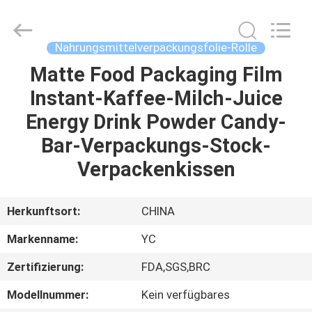
Yucai
Color
Printing
Co.,
Ltd..
Nahrungsmittelverpackungsfolie-Rolle
All
Rights
Reserved.
Matte Food Packaging Film
HAUS
Instant-Kaffee-Milch-Juice
PRODUKTE
Energy Drink Powder Candy-
Bar-Verpackungs-Stock-
ÜBER
Verpackenkissen
UNS
Herkunftsort:
CHINA
FABRIK-
Markenname:
YC
AUSFLUG
Zertifizierung:
FDA,SGS,BRC
QUALITÄTSKONTROLLE
Modellnummer:
Kein verfügbares