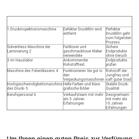
1 Druckinspektionsmaschine
Defekter Druckfilm wird 
Perfekter 
entfernt
Druckfilm geht 
zum folgenden 
Prozess
Solventless Maschine der 
Farbloser und 
Sichere 
Laminierung 2
geschmackloser Kleber 
Endprodukte 
verwendete
ohne Geruch
3 im Hauslabor
Ankommender 
Endprodukte 
Rohstofftest
prüfen
Maschine des Folienblasens 4
Funktionieren Sie gut in 
Rohstoff der 
den 
Jungfrau und 
Verpackungsmaschinen
saft guter Grad
Hochgeschwindigkeitsmaschine 
Helle Farben und klare 
Stabile Druck- 
des Druck- 5
grafische Bilder
Qualität
Berufspersonal 6
Verkaufsteam mit mehr 
Designerteam 
als 5 Jahren 
mit mehr als 
Erfahrungen
10 Jahren 
Erfahrungen
Um Ihnen einen guten Preis zur Verfügung 